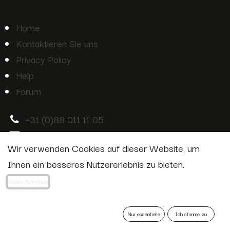
Home
Kontaktieren Sie uns
Privacy Policy
Help
Forum
+
31 (0)88 011 11 05
info@m
ecan.nl
Wir verwenden Cookies auf dieser Website, um
Ihnen ein besseres Nutzererlebnis zu bieten.
Cookie-Richtlinien
Copyright © Equi products
Nur essentielle
Ich stimme zu
Deutsch