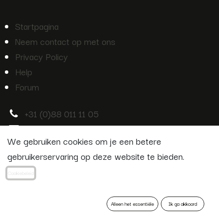
Startpagina
Neem contact op met ons
Privacy Policy
Help
Forum
+
31 (0)88 011 11 05
info@m
ecan.nl
We gebruiken cookies om je een betere
gebruikerservaring op deze website te bieden.
Cookiebeleid
Copyright © Equi products
Alleen het essentiële
Ik ga akkoord
Nederlands